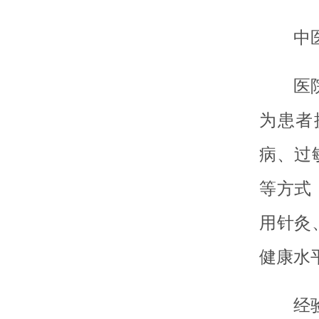
中
医
为患者
病、过
等方式
用针灸
健康水
经