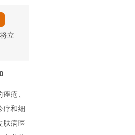
将立
0
的痤疮、
诊疗和细
皮肤病医