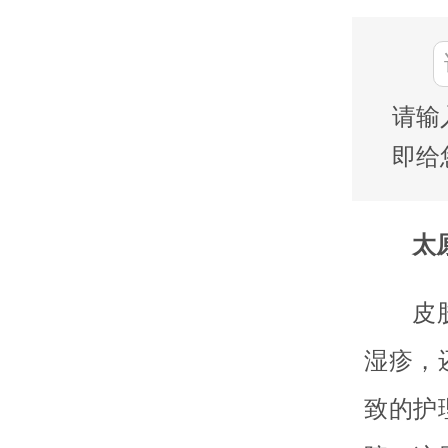
请输
即给
太
皮
湿疹，
致的护