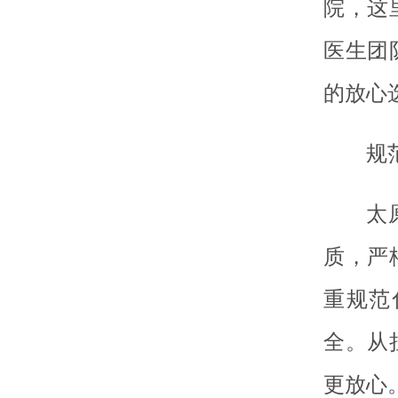
院，这
医生团
的放心
规
太
质，严
重规范
全。从
更放心