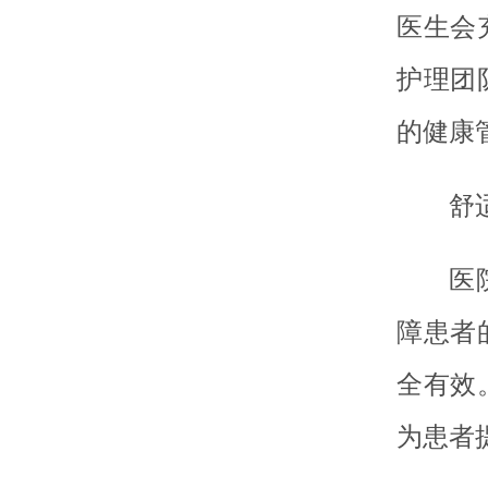
医生会
护理团
的健康
舒
医
障患者
全有效
为患者