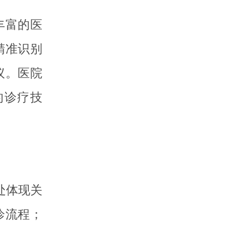
丰富的医
精准识别
议。医院
的诊疗技
处体现关
诊流程；