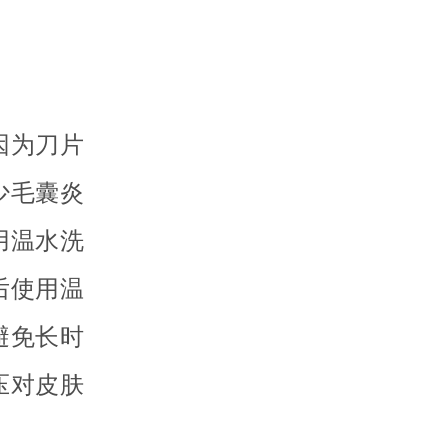
因为刀片
少毛囊炎
用温水洗
后使用温
避免长时
压对皮肤