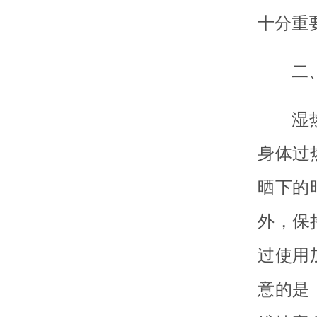
十分重
二
湿
身体过
晒下的
外，保
过使用
意的是