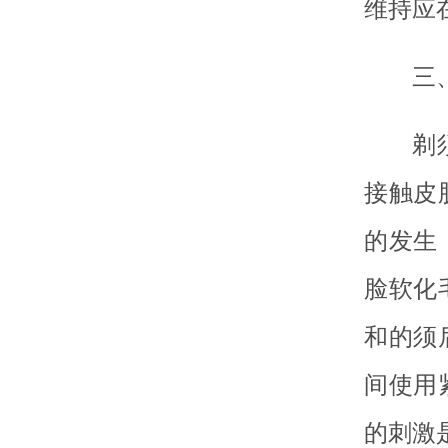
维持应
三
剃
接触皮
的发生
脸软化
和的须
间使用
的刺激