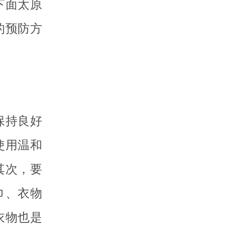
下面太原
的预防方
保持良好
使用温和
其次，要
巾、衣物
衣物也是