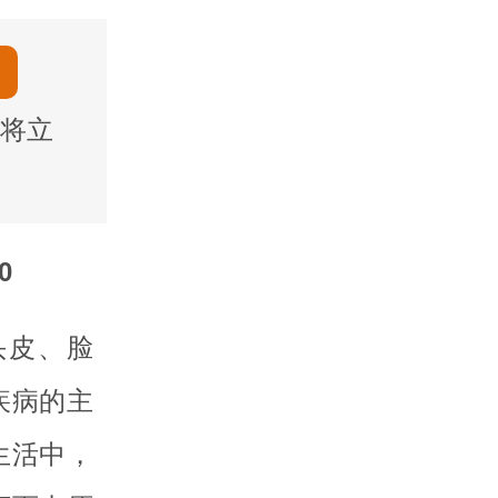
将立
0
头皮、脸
疾病的主
生活中，