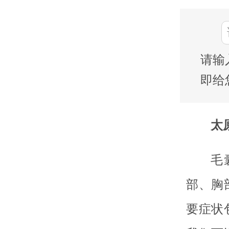
请输
即给
太
毛
部、胸
要症状