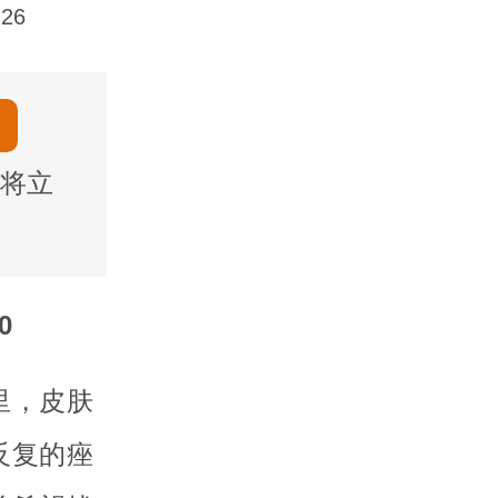
26
将立
0
里，皮肤
反复的痤