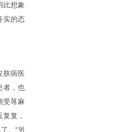
用比想象
务实的态
皮肤病医
患者，也
期受荨麻
反复复，
了。”另