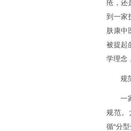
疮，还
到一家
肤康中
被提起
学理念
规
一
规范。
循“分