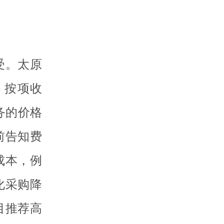
受。太原
、按项收
务的价格
前告知费
成本，例
化采购降
目推荐高