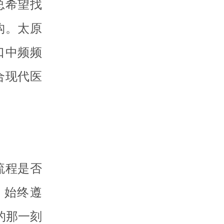
总希望找
构。太原
口中频频
合现代医
流程是否
，始终遵
的那一刻