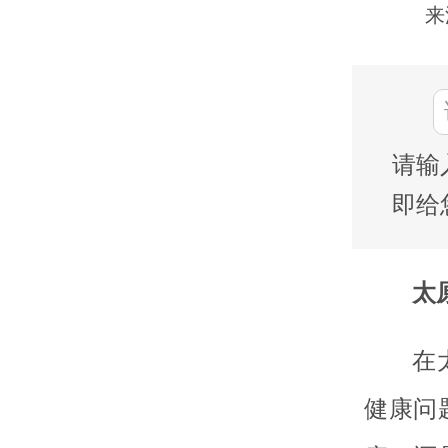
来
请输
即给
太
在
健康问