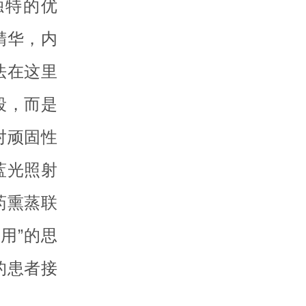
独特的优
精华，内
法在这里
段，而是
对顽固性
蓝光照射
药熏蒸联
用”的思
的患者接