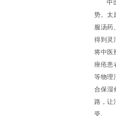
中
势。太
服汤药
得到灵
将中医
痤疮患
等物理
合保湿
路，让
受。