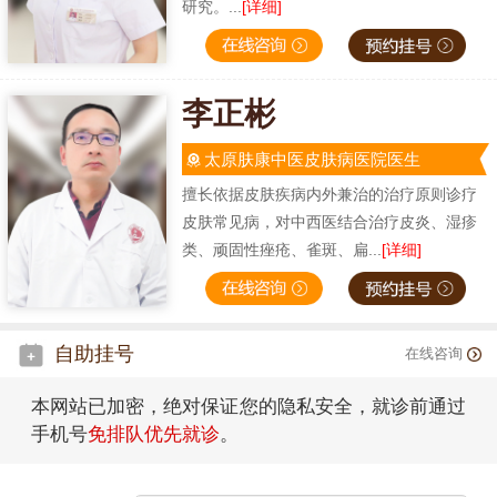
研究。...
[详细]
李正彬
太原肤康中医皮肤病医院医生
擅长依据皮肤疾病内外兼治的治疗原则诊疗
皮肤常见病，对中西医结合治疗皮炎、湿疹
类、顽固性痤疮、雀斑、扁...
[详细]
自助挂号
在线咨询
本网站已加密，绝对保证您的隐私安全，就诊前通过
手机号
免排队优先就诊
。