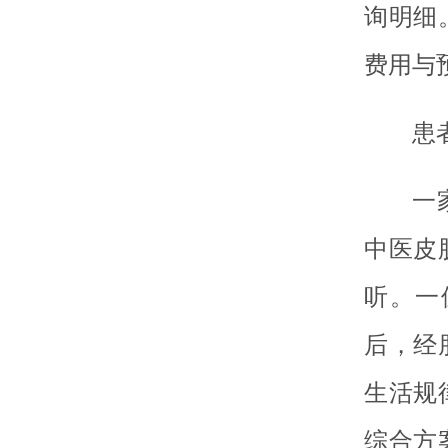
询明细
费用与
患
一
中医皮
听。一
后，经
生活规
综合方