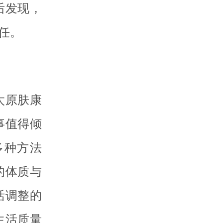
后发现，
任。
太原肤康
事值得倾
多种方法
的体质与
活调整的
生活质量