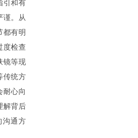
指引和有
严谨。从
节都有明
过度检查
肤镜等现
等传统方
会耐心向
理解背后
的沟通方