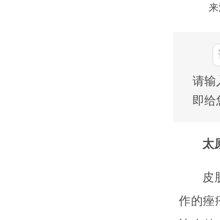
来
请输
即给
太
皮
作的痤