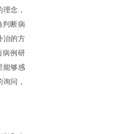
的理念，
确判断病
外治的方
与病例研
里能够感
的询问，