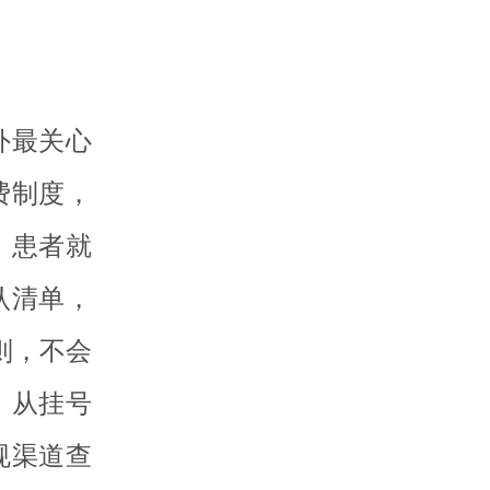
外最关心
费制度，
。患者就
认清单，
则，不会
。从挂号
规渠道查