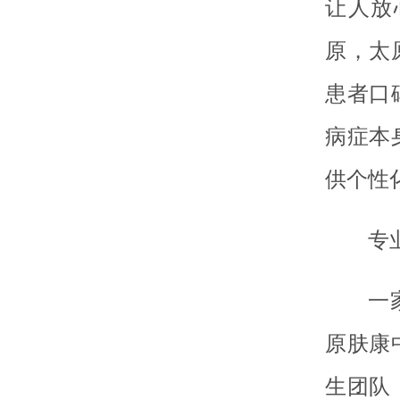
让人放
原，太
患者口
病症本
供个性
专
一
原肤康
生团队