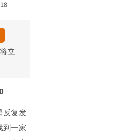
18
将立
0
是反复发
找到一家