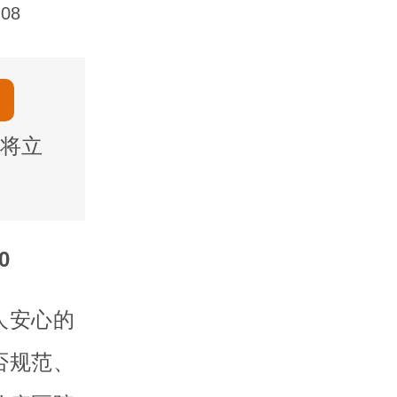
08
将立
0
人安心的
否规范、