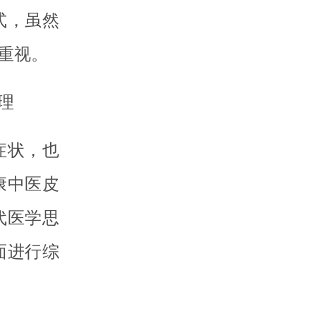
式，虽然
重视。
理
症状，也
康中医皮
代医学思
面进行综