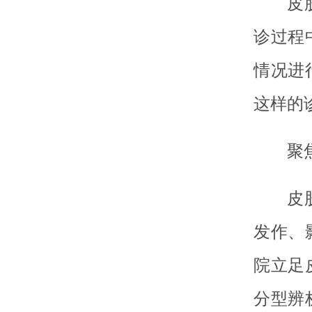
皮
诊过程
情况进
这样的
聚
皮
发作、
院立足
分型辨