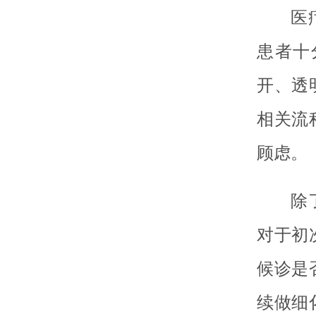
医
患者十
开、透
相关流
顾虑。
除
对于初
候诊是
续做细