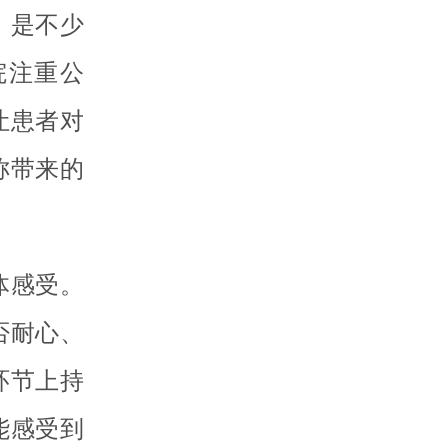
，是不少
院注重公
让患者对
称带来的
体感受。
否耐心、
环节上持
能感受到