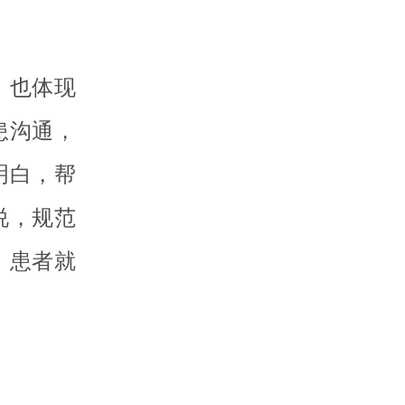
，也体现
患沟通，
明白，帮
说，规范
，患者就