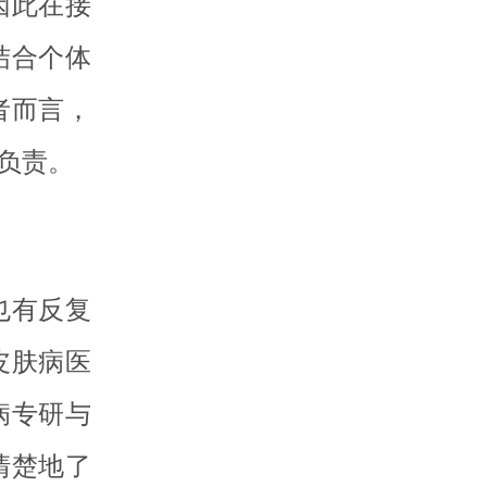
因此在接
结合个体
者而言，
负责。
也有反复
皮肤病医
病专研与
清楚地了