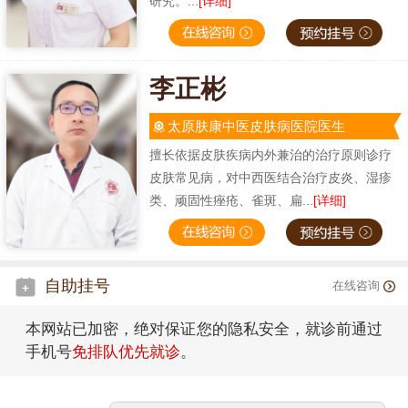
研究。...
[详细]
李正彬
太原肤康中医皮肤病医院医生
擅长依据皮肤疾病内外兼治的治疗原则诊疗
皮肤常见病，对中西医结合治疗皮炎、湿疹
类、顽固性痤疮、雀斑、扁...
[详细]
自助挂号
在线咨询
本网站已加密，绝对保证您的隐私安全，就诊前通过
手机号
免排队优先就诊
。