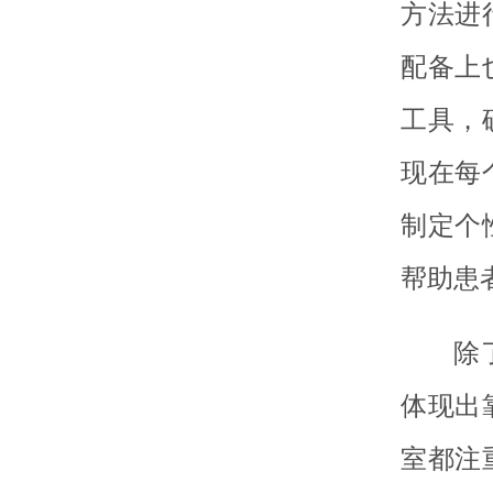
方法进
配备上
工具，
现在每
制定个
帮助患
除
体现出
室都注