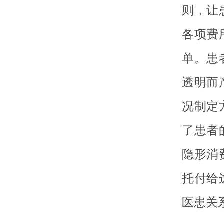
则，让
各项费
单。患
透明而
况制定
了患者
隐形消
托付给
医患关