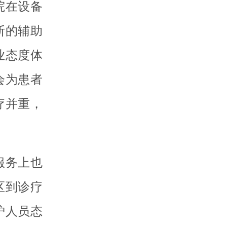
院在设备
断的辅助
业态度体
会为患者
疗并重，
服务上也
区到诊疗
护人员态