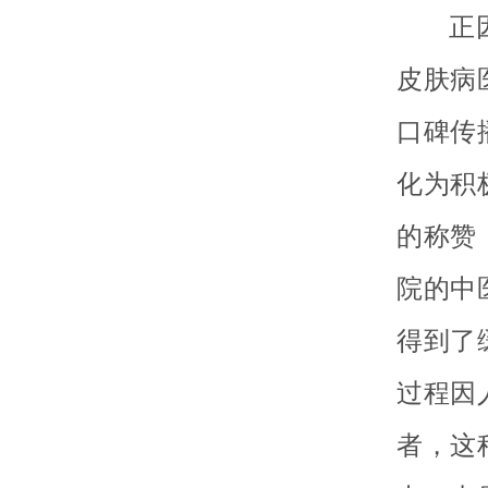
正
皮肤病
口碑传
化为积
的称赞
院的中
得到了
过程因
者，这