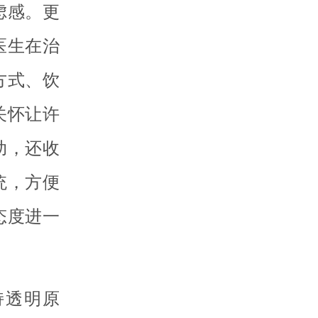
虑感。更
医生在治
方式、饮
关怀让许
助，还收
统，方便
态度进一
持透明原