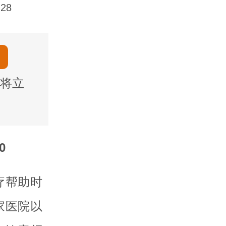
28
将立
0
疗帮助时
家医院以