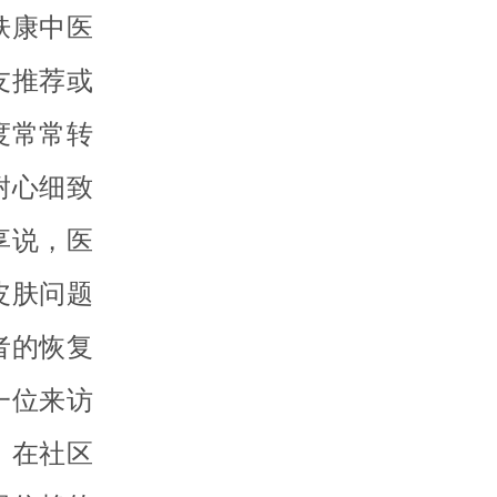
肤康中医
友推荐或
度常常转
耐心细致
享说，医
皮肤问题
者的恢复
一位来访
。在社区