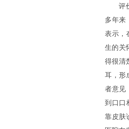
评
多年来
表示，
生的关
得很清
耳，形
者意见
到口口
靠皮肤