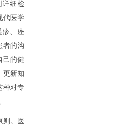
到详细检
现代医学
湿疹、痤
患者的沟
自己的健
，更新知
这种对专
。
原则。医