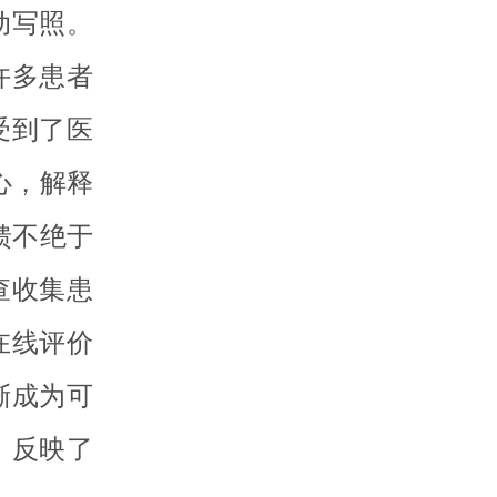
动写照。
许多患者
受到了医
心，解释
馈不绝于
查收集患
在线评价
渐成为可
，反映了