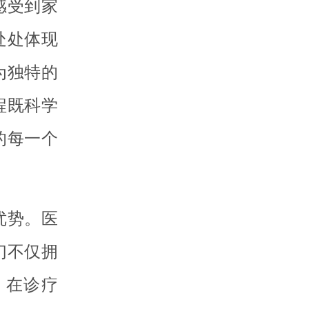
感受到家
处处体现
为独特的
程既科学
的每一个
优势。医
们不仅拥
。在诊疗