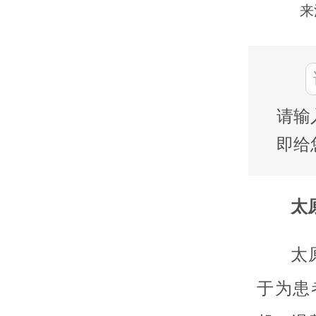
来
请输
即给
太
太
于为患