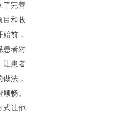
立了完善
项目和收
开始前，
保患者对
，让患者
的做法，
谐顺畅。
方式让他