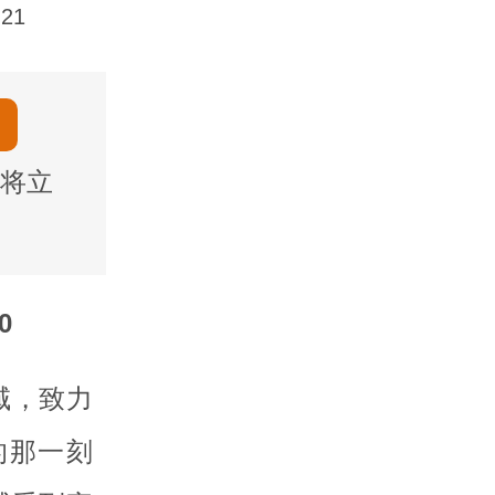
21
将立
0
域，致力
的那一刻