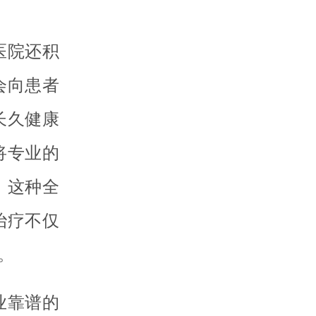
医院还积
会向患者
长久健康
将专业的
。这种全
治疗不仅
。
业靠谱的