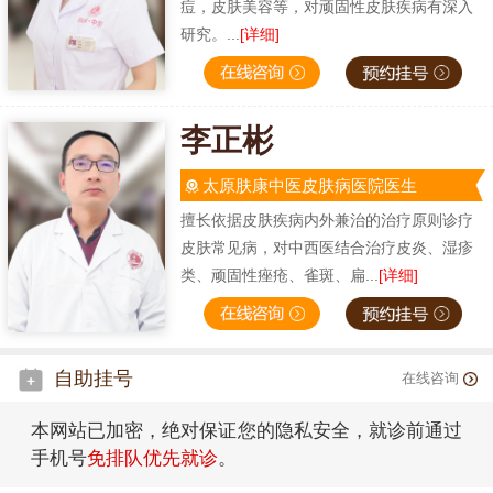
痘，皮肤美容等，对顽固性皮肤疾病有深入
研究。...
[详细]
李正彬
太原肤康中医皮肤病医院医生
擅长依据皮肤疾病内外兼治的治疗原则诊疗
皮肤常见病，对中西医结合治疗皮炎、湿疹
类、顽固性痤疮、雀斑、扁...
[详细]
自助挂号
在线咨询
本网站已加密，绝对保证您的隐私安全，就诊前通过
手机号
免排队优先就诊
。