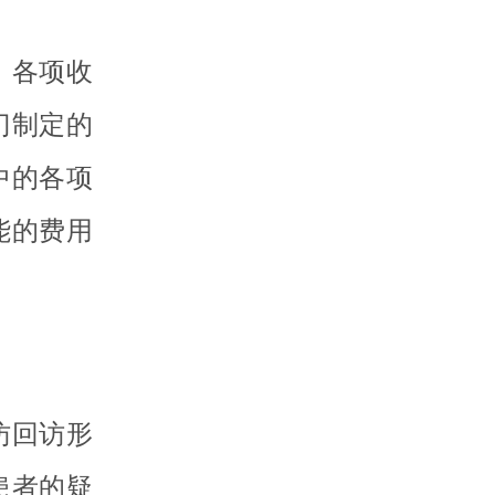
，各项收
门制定的
中的各项
能的费用
访回访形
患者的疑