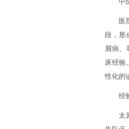
中
医
段，形
屑病、
床经验
性化的
经
太