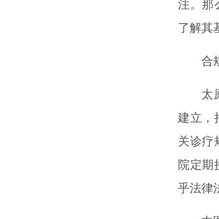
注。那
了解其
合
太
建立，
关诊疗
院定期
乎法律