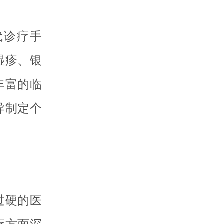
代诊疗手
湿疹、银
丰富的临
异制定个
过硬的医