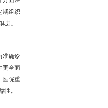
疗方面深
定期组织
俱进。
为准确诊
生更全面
。医院重
靠性。