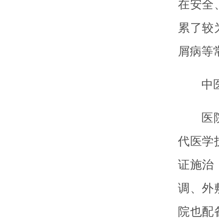
在安全
累了较
屑病等
中
医
代医学
证施治
调、外
院也配