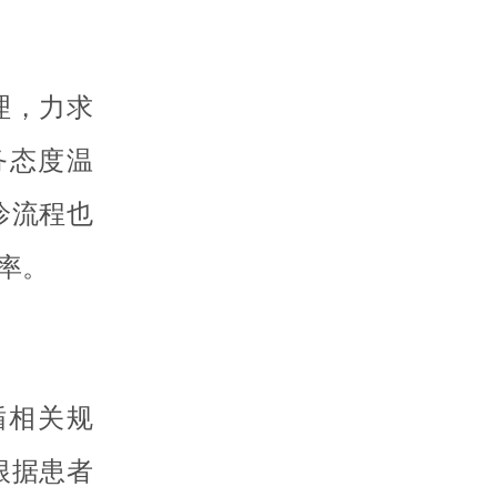
理，力求
务态度温
诊流程也
率。
循相关规
根据患者