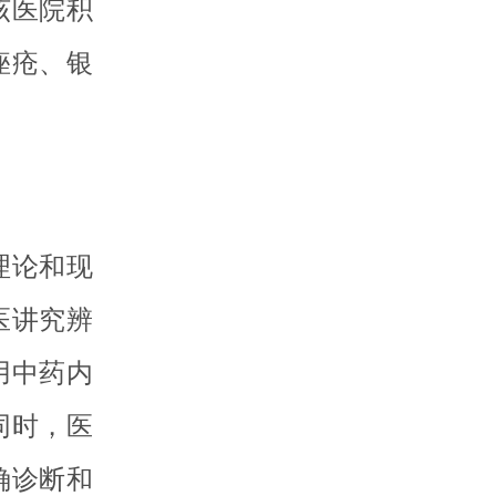
该医院积
痤疮、银
理论和现
医讲究辨
用中药内
同时，医
确诊断和