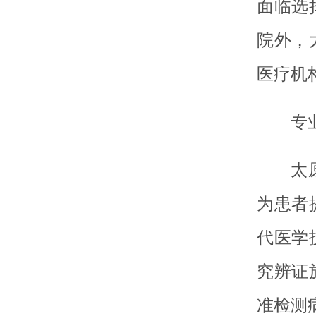
面临选
院外，
医疗机
专
太
为患者
代医学
究辨证
准检测