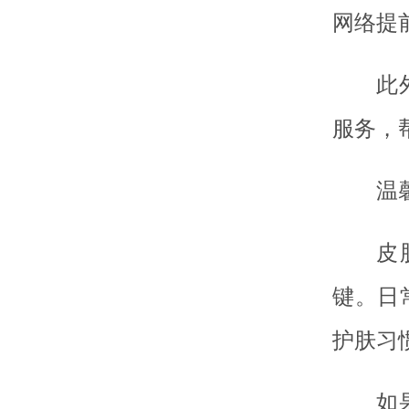
网络提
此
服务，
温
皮
键。日
护肤习
如