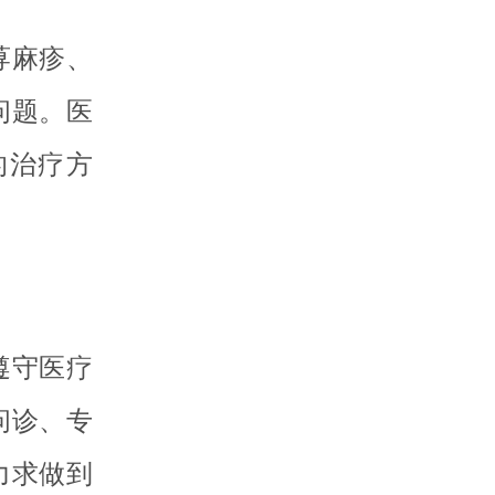
荨麻疹、
问题。医
的治疗方
遵守医疗
问诊、专
力求做到