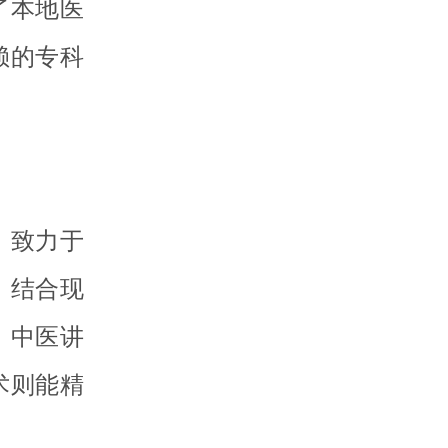
了本地医
赖的专科
，致力于
，结合现
。中医讲
术则能精