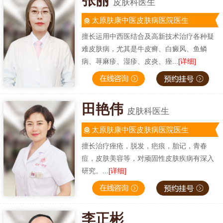
张丽
皮肤科医生
太原肤康中医皮肤病医院医生
擅长运用中西医结合及高新技术治疗各种疑
难皮肤病，尤其是牛皮癣、白癜风、鱼鳞
病、荨麻疹、湿疹、皮炎、痤...
[详细]
田艳伟
皮肤科医生
太原肤康中医皮肤病医院医生
擅长治疗痤疮，脱发，疤痕，胎记，青春
痘，皮肤美容等，对顽固性皮肤疾病有深入
研究。...
[详细]
李正彬