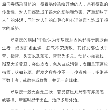
瘤病毒感染引起的，很容易传染给其他的人，具有很强的
传染性。对人们都造成了很大的影响和危害。严重影响了
人们的外观，同时对人们的自尊心和心理健康也造成了很
大的威胁。
寻常疣的病因?中医认为寻常疣系因风邪搏于肌肤而
生者，或因肝虚血燥，筋气不荣所致。其好发部位以手
背、指背、头面以及颈项、背部为多见。动起小如粟粒，
渐至大若黄豆，突出皮表，色灰白或污黄，表面呈现蓬松
枯槁，状如花蕊。所发之数多少不一，少者独一，多则甚
至数十者，或散在或群聚，并无一定规律。
寻常疣一般无自觉症状，若受挤压则局部有疼痛感，
或碰撞、摩擦时易于出血。治疗多用外治。