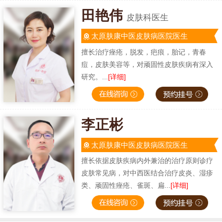
田艳伟
皮肤科医生
太原肤康中医皮肤病医院医生
擅长治疗痤疮，脱发，疤痕，胎记，青春
痘，皮肤美容等，对顽固性皮肤疾病有深入
研究。...
[详细]
李正彬
太原肤康中医皮肤病医院医生
擅长依据皮肤疾病内外兼治的治疗原则诊疗
皮肤常见病，对中西医结合治疗皮炎、湿疹
类、顽固性痤疮、雀斑、扁...
[详细]