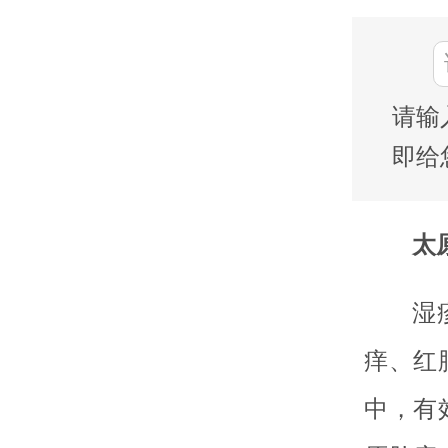
请输
即给
太
湿
痒、红
中，有