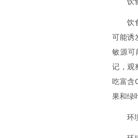
饮
饮
可能诱
敏源可
记，观
吃富含
果和绿
环