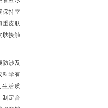
患者应尽
要保持室
加重皮肤
皮肤接触
预防涉及
取科学有
高生活质
，制定合