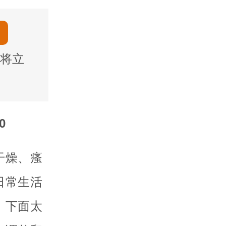
将立
0
干燥、瘙
日常生活
。下面太