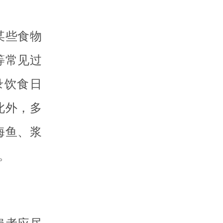
某些食物
等常见过
录饮食日
此外，多
海鱼、浆
。