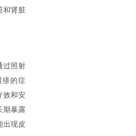
脏和肾脏
通过照射
湿疹的症
疗效和安
长期暴露
能出现皮