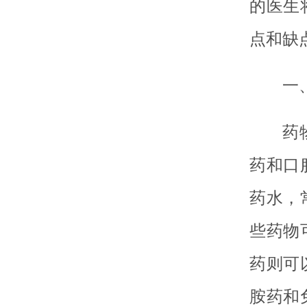
的医生
点和缺
一
药
药和口
药水，
些药物
药则可
胺药和