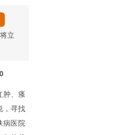
将立
0
红肿、瘙
说，寻找
肤病医院