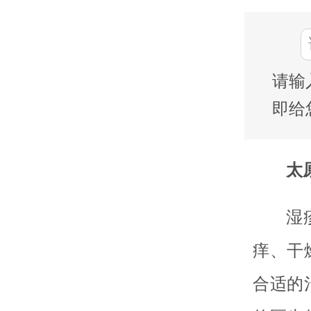
请输
即给
太
湿
痒、干
合适的