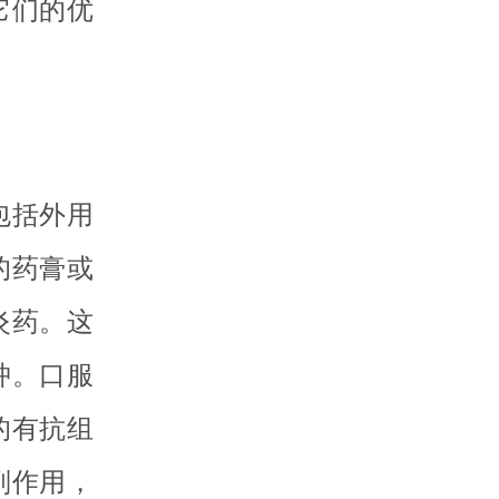
它们的优
包括外用
的药膏或
炎药。这
肿。口服
的有抗组
副作用，