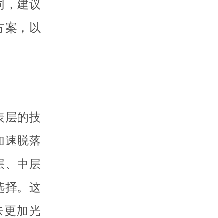
同，建议
方案，以
表层的技
加速脱落
层、中层
选择。这
肤更加光