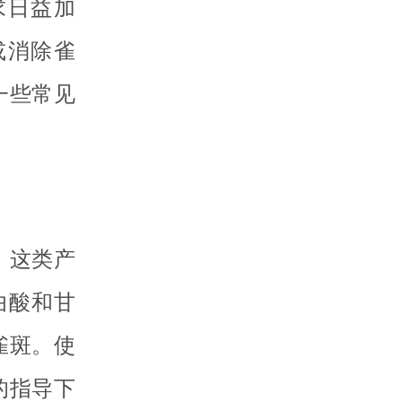
求日益加
或消除雀
一些常见
。这类产
曲酸和甘
雀斑。使
的指导下