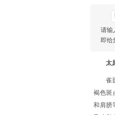
请输
即给
太
雀
褐色斑
和肩膀