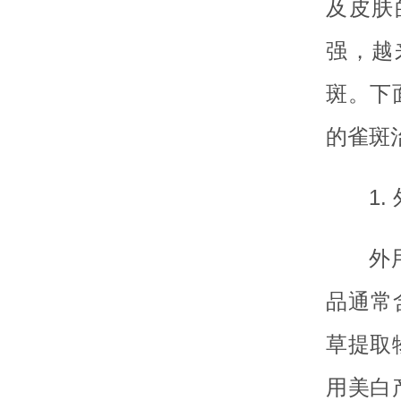
及皮肤
强，越
斑。下
的雀斑
1
外
品通常
草提取
用美白