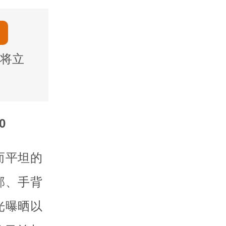
将立
0
而平坦的
部、手背
光曝晒以