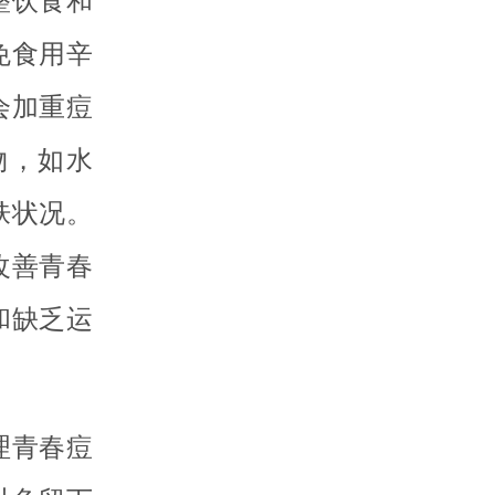
整饮食和
免食用辛
会加重痘
物，如水
肤状况。
改善青春
和缺乏运
理青春痘