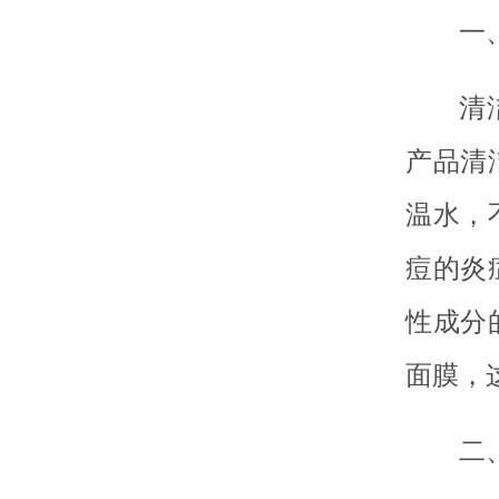
一
清
产品清
温水，
痘的炎
性成分
面膜，
二