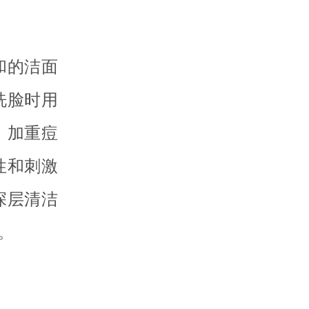
和的洁面
洗脸时用
，加重痘
性和刺激
深层清洁
。