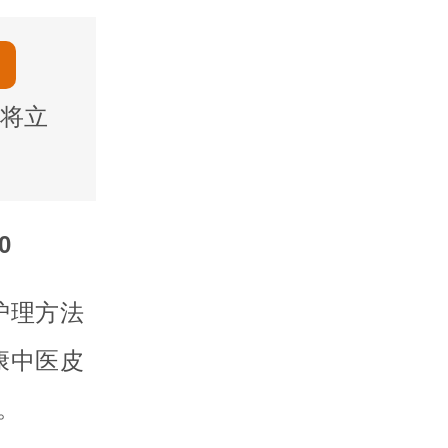
将立
0
护理方法
康中医皮
。