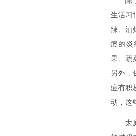
除
生活习
辣、油
痘的炎
果、蔬
另外，
痘有积
动，这
太