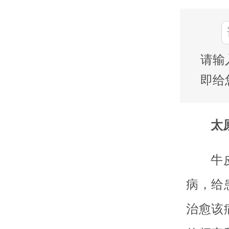
请输
即给
太
牛
病，给
治愈该