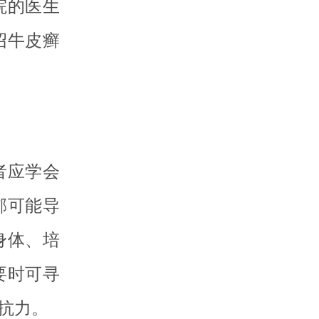
院的医生
绍牛皮癣
者应学会
郁可能导
身体、培
要时可寻
抗力。