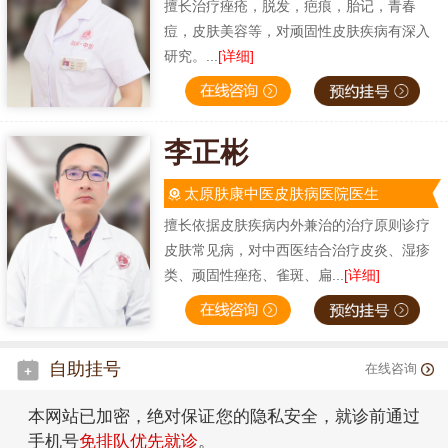
擅长治疗痤疮，脱发，疤痕，胎记，青春
痘，皮肤美容等，对顽固性皮肤疾病有深入
研究。...
[详细]
李正彬
太原肤康中医皮肤病医院医生
擅长依据皮肤疾病内外兼治的治疗原则诊疗
皮肤常见病，对中西医结合治疗皮炎、湿疹
类、顽固性痤疮、雀斑、扁...
[详细]
自助挂号
在线咨询
本网站已加密，绝对保证您的隐私安全，就诊前通过
手机号
免排队优先就诊
。