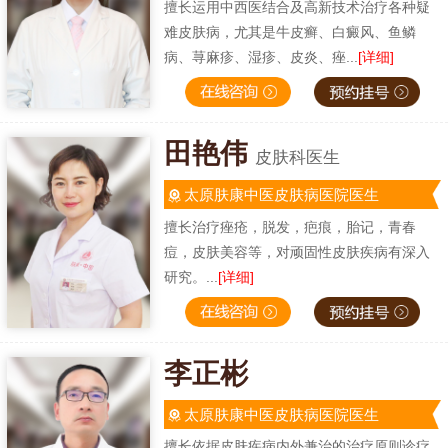
擅长运用中西医结合及高新技术治疗各种疑
难皮肤病，尤其是牛皮癣、白癜风、鱼鳞
病、荨麻疹、湿疹、皮炎、痤...
[详细]
田艳伟
皮肤科医生
太原肤康中医皮肤病医院医生
擅长治疗痤疮，脱发，疤痕，胎记，青春
痘，皮肤美容等，对顽固性皮肤疾病有深入
研究。...
[详细]
李正彬
太原肤康中医皮肤病医院医生
擅长依据皮肤疾病内外兼治的治疗原则诊疗