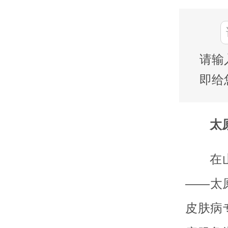
请输
即给
太
在
——太
皮肤病