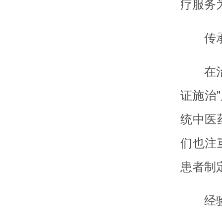
疗服务
传
在
证施治
统中医
们也注
患者制
经