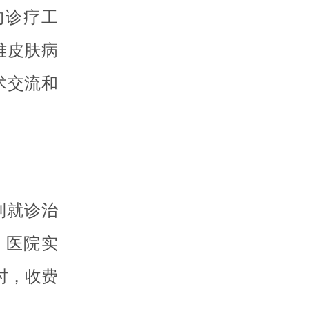
的诊疗工
难皮肤病
术交流和
到就诊治
。医院实
时，收费