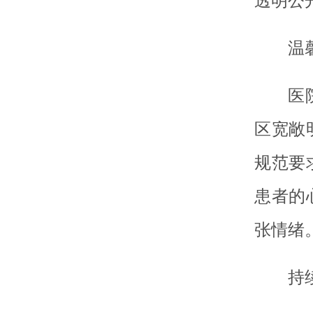
透明公
温
医
区宽敞
规范要
患者的
张情绪
持