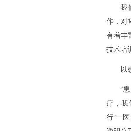
我
作，对
有着丰
技术培
以
“
疗，我
行“一