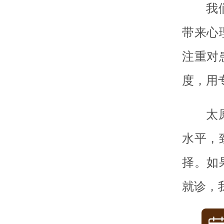
我
带来心
注重对
度，用
太
水平，
择。如
就诊，