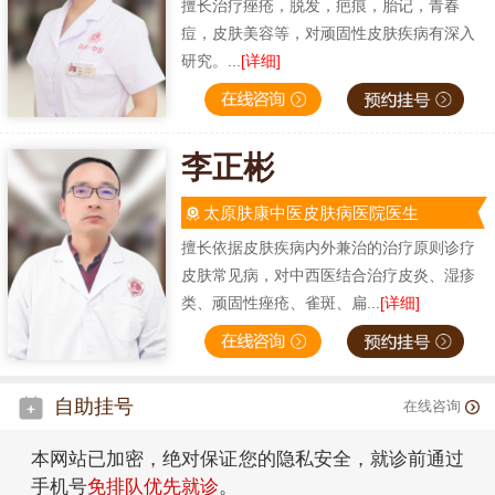
擅长治疗痤疮，脱发，疤痕，胎记，青春
痘，皮肤美容等，对顽固性皮肤疾病有深入
研究。...
[详细]
李正彬
太原肤康中医皮肤病医院医生
擅长依据皮肤疾病内外兼治的治疗原则诊疗
皮肤常见病，对中西医结合治疗皮炎、湿疹
类、顽固性痤疮、雀斑、扁...
[详细]
自助挂号
在线咨询
本网站已加密，绝对保证您的隐私安全，就诊前通过
手机号
免排队优先就诊
。