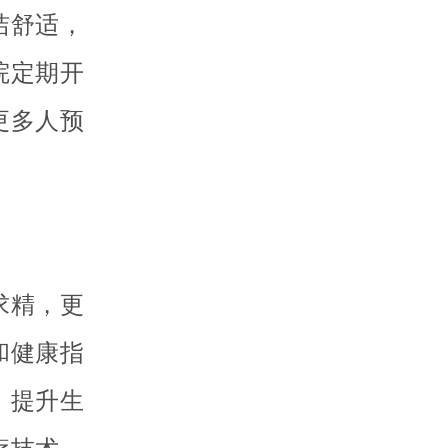
洁舒适，
院定期开
更多人预
求精，更
和健康指
，提升生