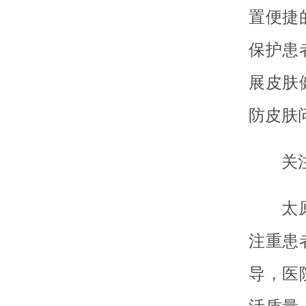
置便捷
保护患
展皮肤
防皮肤
关
太
注重患
导，医