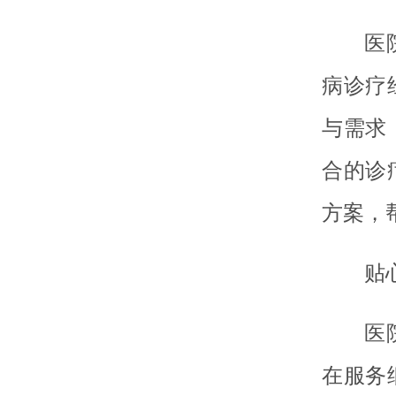
医
病诊疗
与需求
合的诊
方案，
贴
医
在服务