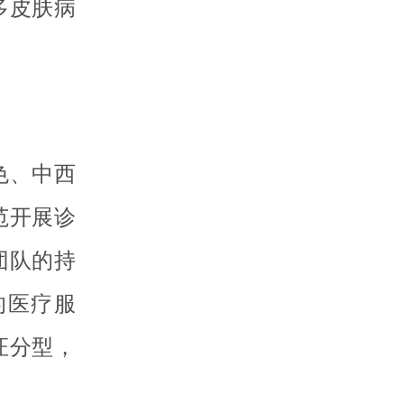
多皮肤病
色、中西
范开展诊
团队的持
的医疗服
证分型，