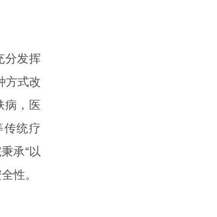
充分发挥
种方式改
肤病，医
等传统疗
秉承“以
安全性。