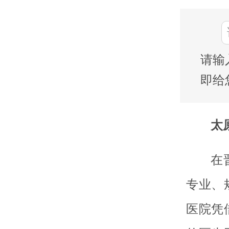
请输
即给
太
在
专业、
医院凭