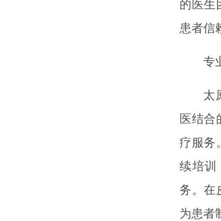
的医生
患者信
专
太
医结合
疗服务
续培训
务。在
为患者