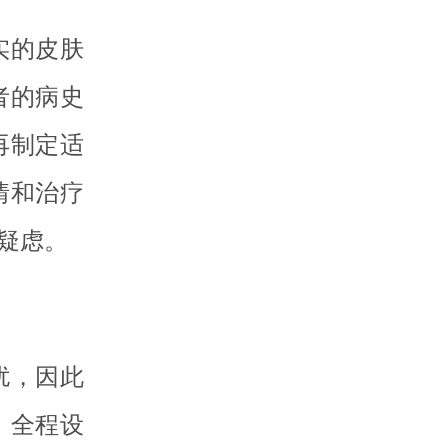
实的皮肤
者的病史
再制定适
情和治疗
疑虑。
扰，因此
，全程设