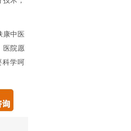
疗技术，
肤康中医
，医院愿
要科学呵