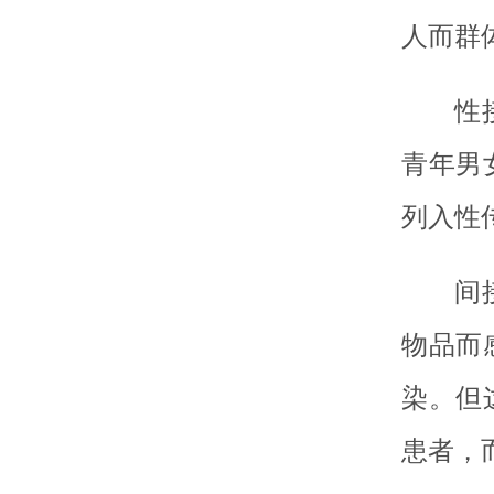
人而群
性
青年男
列入性
间
物品而
染。但
患者，