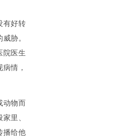
没有好转
的威胁。
医院医生
现病情，
或动物而
般家里、
传播给他