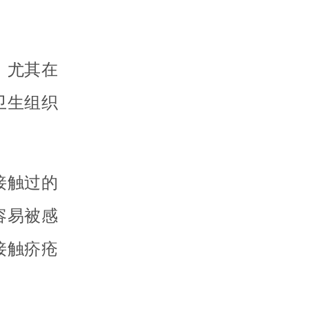
，尤其在
卫生组织
接触过的
容易被感
接触疥疮