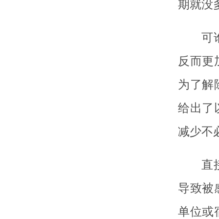
期就没
可
反而更
为了解
给出了
减少不
直
导致被
单位或