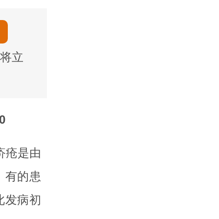
将立
0
疥疮是由
。有的患
此发病初