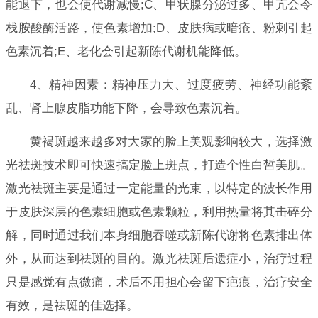
能退下，也会使代谢减慢;C、甲状腺分泌过多、甲亢会令
栈胺酸酶活路，使色素增加;D、皮肤病或暗疮、粉刺引起
色素沉着;E、老化会引起新陈代谢机能降低。
4、精神因素：精神压力大、过度疲劳、神经功能紊
乱、肾上腺皮脂功能下降，会导致色素沉着。
黄褐斑越来越多对大家的脸上美观影响较大，选择激
光祛斑技术即可快速搞定脸上斑点，打造个性白皙美肌。
激光祛斑主要是通过一定能量的光束，以特定的波长作用
于皮肤深层的色素细胞或色素颗粒，利用热量将其击碎分
解，同时通过我们本身细胞吞噬或新陈代谢将色素排出体
外，从而达到祛斑的目的。激光祛斑后遗症小，治疗过程
只是感觉有点微痛，术后不用担心会留下疤痕，治疗安全
有效，是祛斑的佳选择。