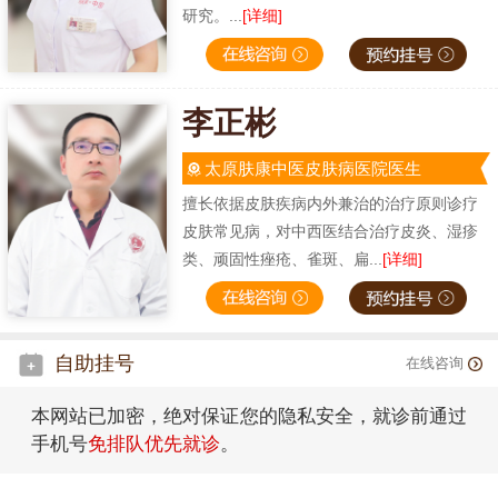
研究。...
[详细]
李正彬
太原肤康中医皮肤病医院医生
擅长依据皮肤疾病内外兼治的治疗原则诊疗
皮肤常见病，对中西医结合治疗皮炎、湿疹
类、顽固性痤疮、雀斑、扁...
[详细]
自助挂号
在线咨询
本网站已加密，绝对保证您的隐私安全，就诊前通过
手机号
免排队优先就诊
。