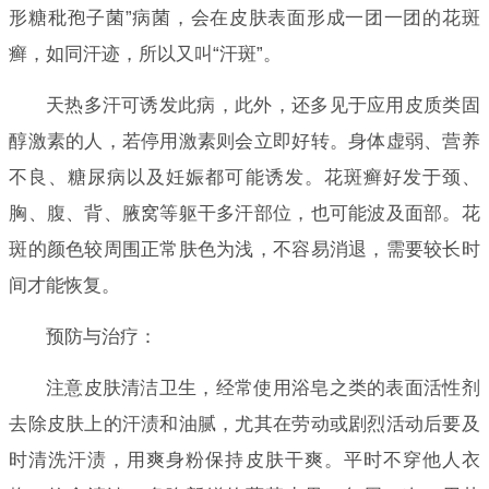
形糖秕孢子菌”病菌，会在皮肤表面形成一团一团的花斑
癣，如同汗迹，所以又叫“汗斑”。
天热多汗可诱发此病，此外，还多见于应用皮质类固
醇激素的人，若停用激素则会立即好转。身体虚弱、营养
不良、糖尿病以及妊娠都可能诱发。花斑癣好发于颈、
胸、腹、背、腋窝等躯干多汗部位，也可能波及面部。花
斑的颜色较周围正常肤色为浅，不容易消退，需要较长时
间才能恢复。
预防与治疗：
注意皮肤清洁卫生，经常使用浴皂之类的表面活性剂
去除皮肤上的汗渍和油腻，尤其在劳动或剧烈活动后要及
时清洗汗渍，用爽身粉保持皮肤干爽。平时不穿他人衣