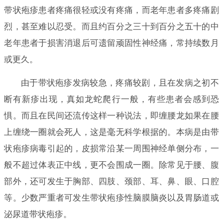
带状疱疹患者疼痛很轻或没有疼痛，而老年患者多疼痛剧
烈，甚至难以忍受。而且约百分之三十到百分之五十的中
老年患者于损害消退后可遗留顽固性神经痛，常持续数月
或更久。
由于带状疱疹发病较急，疼痛较剧，且在发病之初不
断有新疹出现，真如龙蛇爬行一般，有些患者会感到恐
惧。而且在民间还流传这样一种说法，即缠腰龙如果在腰
上缠绕一圈就会死人，这是毫无科学根据的。本病是由带
状疱疹病毒引起的，皮损常沿某一周围神经单侧分布，一
般不超过体表正中线，更不会围成一圈。除常见于腰、腹
部外，还可发生于胸部、四肢、颈部、耳、鼻、眼、口腔
等。少数严重者可发生带状疱疹性脑膜脑炎以及胃肠道或
泌尿道带状疱疹。