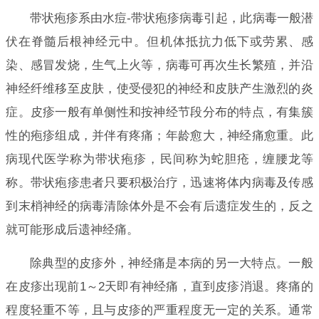
带状疱疹系由水痘-带状疱疹病毒引起，此病毒一般潜
伏在脊髓后根神经元中。但机体抵抗力低下或劳累、感
染、感冒发烧，生气上火等，病毒可再次生长繁殖，并沿
神经纤维移至皮肤，使受侵犯的神经和皮肤产生激烈的炎
症。皮疹一般有单侧性和按神经节段分布的特点，有集簇
性的疱疹组成，并伴有疼痛；年龄愈大，神经痛愈重。此
病现代医学称为带状疱疹，民间称为蛇胆疮，缠腰龙等
称。带状疱疹患者只要积极治疗，迅速将体内病毒及传感
到末梢神经的病毒清除体外是不会有后遗症发生的，反之
就可能形成后遗神经痛。
除典型的皮疹外，神经痛是本病的另一大特点。一般
在皮疹出现前1～2天即有神经痛，直到皮疹消退。疼痛的
程度轻重不等，且与皮疹的严重程度无一定的关系。通常