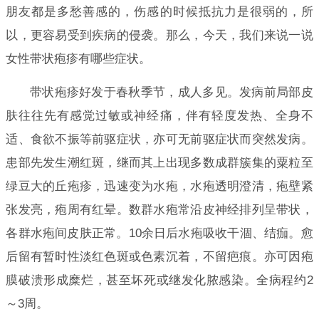
朋友都是多愁善感的，伤感的时候抵抗力是很弱的，所
以，更容易受到疾病的侵袭。那么，今天，我们来说一说
女性带状疱疹有哪些症状。
带状疱疹好发于春秋季节，成人多见。发病前局部皮
肤往往先有感觉过敏或神经痛，伴有轻度发热、全身不
适、食欲不振等前驱症状，亦可无前驱症状而突然发病。
患部先发生潮红斑，继而其上出现多数成群簇集的粟粒至
绿豆大的丘疱疹，迅速变为水疱，水疱透明澄清，疱壁紧
张发亮，疱周有红晕。数群水疱常沿皮神经排列呈带状，
各群水疱间皮肤正常。10余日后水疱吸收干涸、结痂。愈
后留有暂时性淡红色斑或色素沉着，不留疤痕。亦可因疱
膜破溃形成糜烂，甚至坏死或继发化脓感染。全病程约2
～3周。