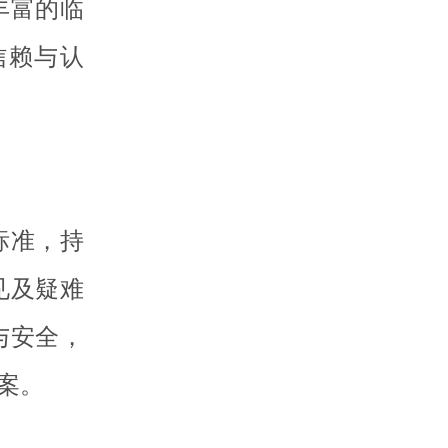
丰富的临
信赖与认
标准，持
见及疑难
与安全，
案。