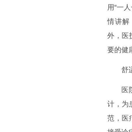
用“一
情讲解
外，医
要的健
舒
医
计，为
范，医