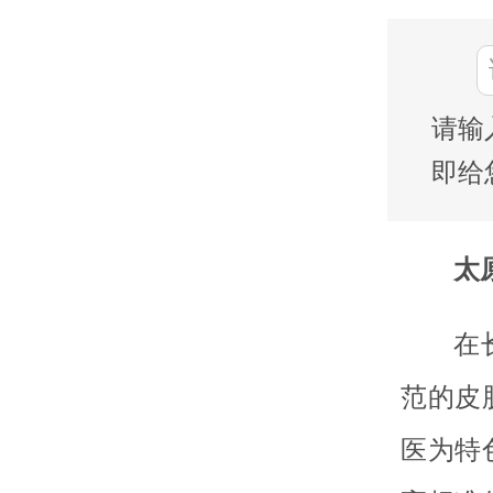
请输
即给
太
在
范的皮
医为特