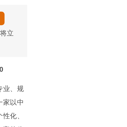
将立
0
专业、规
一家以中
个性化、