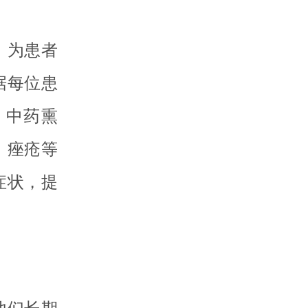
，为患者
据每位患
。中药熏
、痤疮等
症状，提