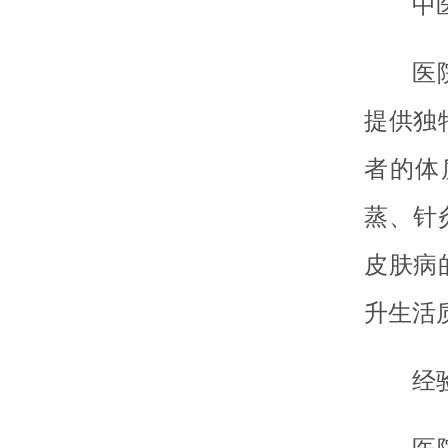
中
医
提供独
者的体
蒸、针
皮肤病
升生活
经